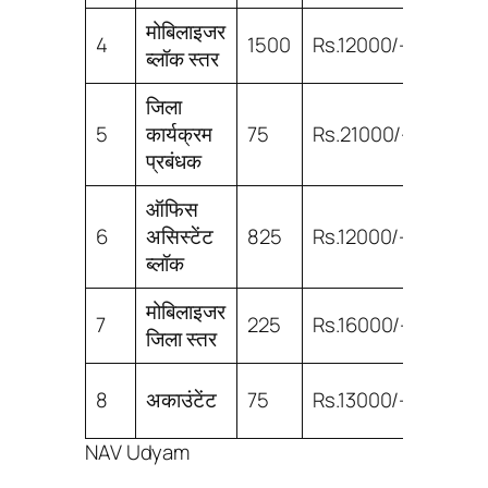
मोबिलाइजर
4
1500
Rs.12000/-
8th पा
ब्लॉक स्तर
जिला
5
कार्यक्रम
75
Rs.21000/-
ग्रेजुए
प्रबंधक
ऑफिस
6
असिस्टेंट
825
Rs.12000/-
10th
ब्लॉक
मोबिलाइजर
7
225
Rs.16000/-
10th
जिला स्तर
12th
8
अकाउंटेंट
75
Rs.13000/-
comm
NAV Udyam