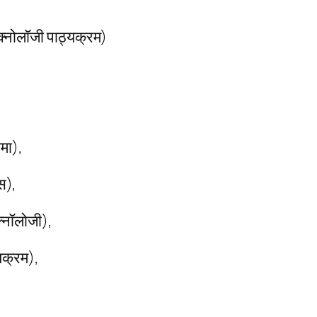
ेक्नोलॉजी पाठ्यक्रम)
ोमा),
ंस),
क्नॉलोजी),
्यक्रम),