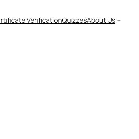
rtificate Verification
Quizzes
About Us