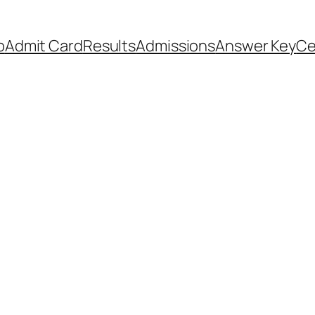
b
Admit Card
Results
Admissions
Answer Key
Ce